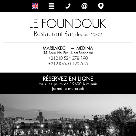
LE FOUNDOUK
Restaurant Bar
depuis
2002
MARRAKECH – MEDINA
55, Souk Hal Fes - Kaat Bennahid
+212 (0)524 378 190
+212 (0)670 129 515
RÉSERVEZ EN LIGNE
tous les jours de 19h00 à minuit
fermé le mercredi