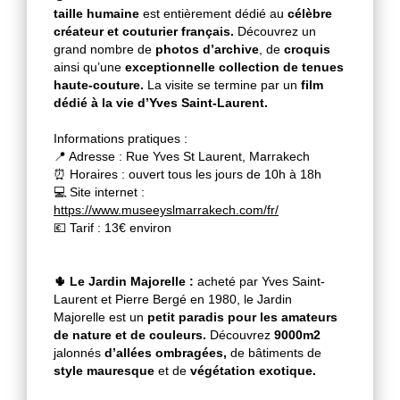
taille humaine
est entièrement dédié au
célèbre
créateur et couturier français.
Découvrez un
grand nombre de
photos d’archive
, de
croquis
ainsi qu’une
exceptionnelle collection de tenues
haute-couture.
La visite se termine par un
film
dédié à la vie d’Yves Saint-Laurent.
Informations pratiques :
📍 Adresse : Rue Yves St Laurent, Marrakech
⏰ Horaires : ouvert tous les jours de 10h à 18h
💻 Site internet :
https://www.museeyslmarrakech.com/fr/
💶 Tarif : 13€ environ
🌵 Le Jardin Majorelle :
acheté par Yves Saint-
Laurent et Pierre Bergé en 1980, le Jardin
Majorelle est un
petit paradis pour les amateurs
de nature et de couleurs.
Découvrez
9000m2
jalonnés
d’allées ombragées,
de bâtiments de
style mauresque
et de
végétation exotique.