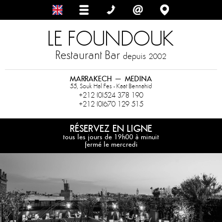
LE FOUNDOUK
Restaurant Bar
depuis
2002
MARRAKECH – MEDINA
55, Souk Hal Fes - Kaat Bennahid
+212 (0)524 378 190
+212 (0)670 129 515
RÉSERVEZ EN LIGNE
tous les jours de 19h00 à minuit
fermé le mercredi