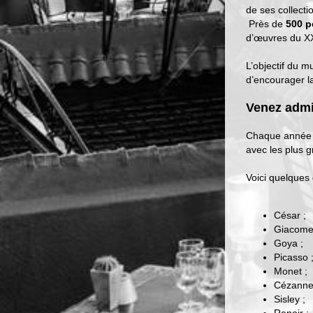
de ses collect
Près de
500 p
d’œuvres du XX
L’objectif du m
d’encourager la
Venez admi
Chaque année 
avec les plus
Voici quelques
César ;
Giacomet
Goya ;
Picasso 
Monet ;
Cézanne
Sisley ;