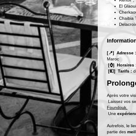
Renoir ;
El Glaoui
Cherkaou
Chaibia T
Delacroi
Informatio
[📍] Adresse 
Maroc
[⌚] Horaires 
[💵] Tarifs :
d
Prolonge
Après votre vis
Laissez vos se
Foundouk.
Une
expérien
Autrefois, le li
partie des
meil