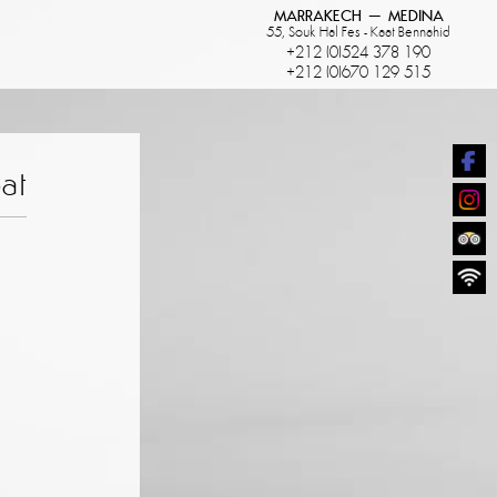
MARRAKECH – MEDINA
55, Souk Hal Fes - Kaat Bennahid
+212 (0)524 378 190
+212 (0)670 129 515
at