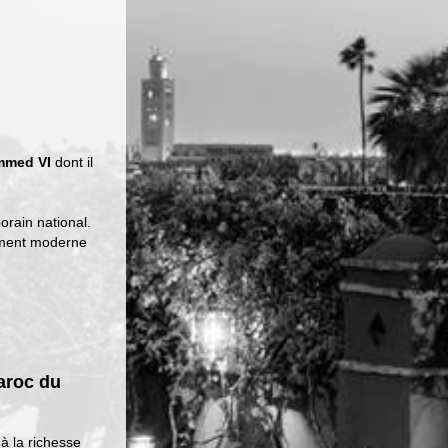
med VI
dont il
orain national.
iment moderne
Maroc du
à la richesse