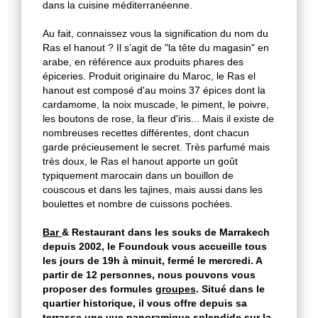
dans la cuisine méditerranéenne.
Au fait, connaissez vous la signification du nom du
Ras el hanout ? Il s’agit de "la tête du magasin" en
arabe, en référence aux produits phares des
épiceries. Produit originaire du Maroc, le Ras el
hanout est composé d'au moins 37 épices dont la
cardamome, la noix muscade, le piment, le poivre,
les boutons de rose, la fleur d'iris... Mais il existe de
nombreuses recettes différentes, dont chacun
garde précieusement le secret. Très parfumé mais
très doux, le Ras el hanout apporte un goût
typiquement marocain dans un bouillon de
couscous et dans les tajines, mais aussi dans les
boulettes et nombre de cuissons pochées.
Bar
& Restaurant dans les souks de Marrakech
depuis 2002, le Foundouk vous accueille tous
les jours de 19h à minuit, fermé le mercredi. A
partir de 12 personnes, nous pouvons vous
proposer des formules
groupes
. Situé dans le
quartier historique, il vous offre depuis sa
terrasse une vue panoramique splendide sur la