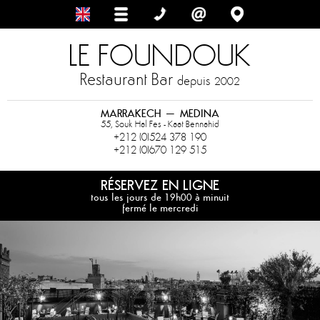
LE FOUNDOUK
Restaurant Bar
depuis
2002
MARRAKECH – MEDINA
55, Souk Hal Fes - Kaat Bennahid
+212 (0)524 378 190
+212 (0)670 129 515
RÉSERVEZ EN LIGNE
tous les jours de 19h00 à minuit
fermé le mercredi