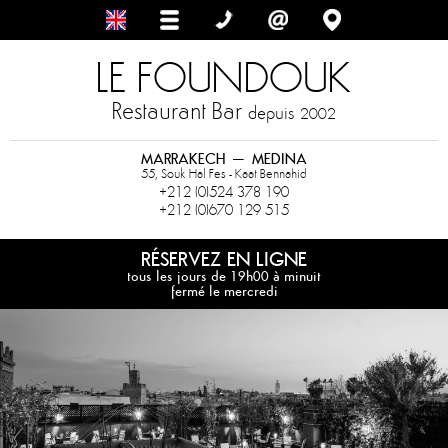
LE FOUNDOUK
Restaurant Bar
depuis
2002
MARRAKECH – MEDINA
55, Souk Hal Fes - Kaat Bennahid
+212 (0)524 378 190
+212 (0)670 129 515
RÉSERVEZ EN LIGNE
tous les jours de 19h00 à minuit
fermé le mercredi