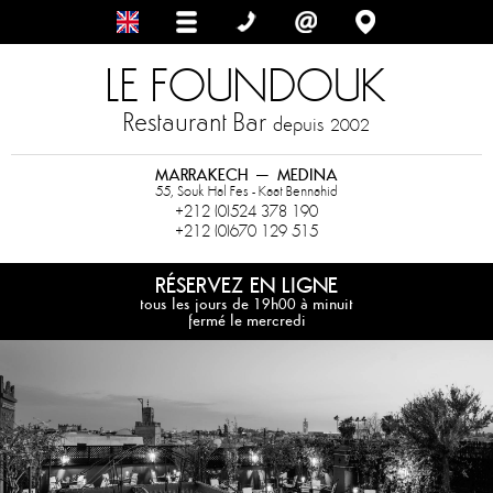
LE FOUNDOUK
Restaurant Bar
depuis
2002
MARRAKECH – MEDINA
55, Souk Hal Fes - Kaat Bennahid
+212 (0)524 378 190
+212 (0)670 129 515
RÉSERVEZ EN LIGNE
tous les jours de 19h00 à minuit
fermé le mercredi