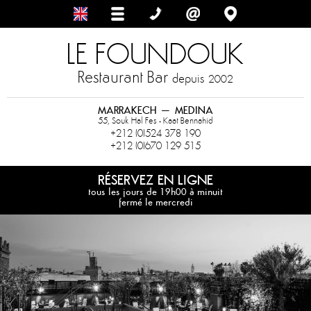
LE FOUNDOUK
Restaurant Bar
depuis
2002
MARRAKECH – MEDINA
55, Souk Hal Fes - Kaat Bennahid
+212 (0)524 378 190
+212 (0)670 129 515
RÉSERVEZ EN LIGNE
tous les jours de 19h00 à minuit
fermé le mercredi