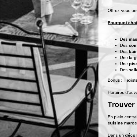
Offrez-vous u
Pourquoi choi
Des
mass
Des
soin
Des
bain
Une lar
Une
pisc
Des
sal
Bonus : il exist
Horaires d’ouve
Trouver 
En plein centr
cuisine maroc
Dans un
décor