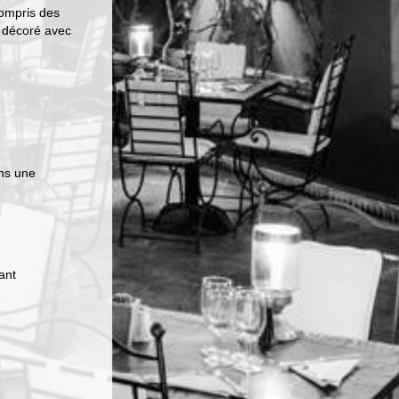
compris des
décoré avec
ns une
ant