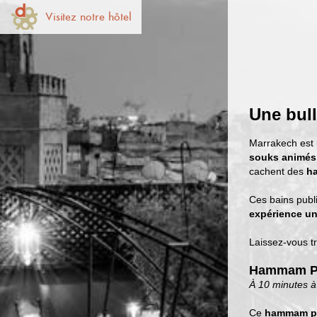
Visitez notre hôtel
Une bull
Marrakech est
souks animés
cachent des
ha
Ces bains publ
expérience u
Laissez-vous tr
Hammam P
À 10 minutes à
Ce
hammam po