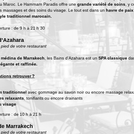
u Maroc. Le Hammam Paradis offre une
grande variété de soins
, y 
massages et des soins du visage. Le tout est dans un
havre de paix
yle traditionnel marocain.
rture : de 9 h à 21 h 30
d’Azahara
 pied de votre restaurant
a médina de Marrakech
, les Bains d’Azahara est un
SPA classique
da
égante et raffinée.
tions retrouver ?
traditionnel
avec gommage au savon noir ou encore massage relax
s relaxants
, tonifiants ou encore drainants
u visage
rture : de 10 h à 21 h
de Marrakech
 pied de votre restaurant