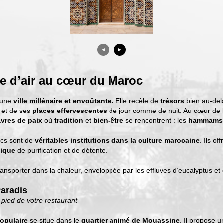
◄
►
e d’air au cœur du Maroc
 une
ville millénaire et envoûtante.
Elle recèle de
trésors
bien au-del
et de ses
places effervescentes
de jour comme de nuit. Au cœur de 
vres de paix
où
tradition
et
bien-être
se rencontrent : les
hammams
ics sont de
véritables institutions dans la culture marocaine
. Ils of
nique
de purification et de détente.
ansporter dans la chaleur, enveloppée par les effluves d’eucalyptus et
aradis
 pied de votre restaurant
pulaire
se situe dans le
quartier animé de Mouassine
. Il propose u