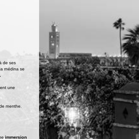
à de ses
la médina se
.
frent une
 de menthe.
ne
immersion