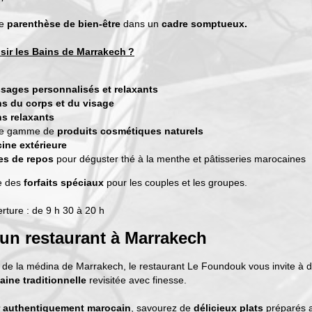
ne
parenthèse de bien-être
dans un
cadre somptueux.
sir les Bains de Marrakech ?
ages personnalisés et relaxants
s du corps et du visage
s relaxants
ge gamme de
produits cosmétiques naturels
ine extérieure
les de repos
pour déguster thé à la menthe et pâtisseries marocaines
e des
forfaits spéciaux
pour les couples et les groupes.
rture : de 9 h 30 à 20 h
un restaurant à Marrakech
e de la médina de Marrakech, le restaurant Le Foundouk vous invite à 
aine traditionnelle
revisitée avec finesse.
 authentiquement marocain
, savourez de
délicieux plats
préparés 