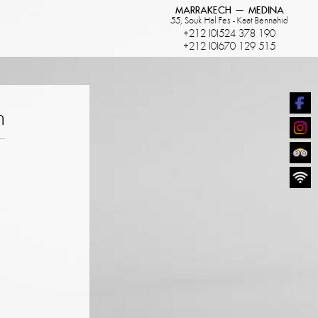
MARRAKECH – MEDINA
55, Souk Hal Fes - Kaat Bennahid
+212 (0)524 378 190
+212 (0)670 129 515
h