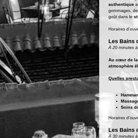
authentique
a
gommages, des 
goût dans le
st
Horaires d’ouve
Les Bains 
À 20 minutes à
Au cœur de l
atmosphère él
Quelles presta
Hammam 
Massage
Soins d
Horaires d’ouve
Les Bains 
À 30 minutes à