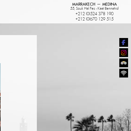
MARRAKECH – MEDINA
55, Souk Hal Fes - Kaat Bennahid
+212 (0)524 378 190
+212 (0)670 129 515