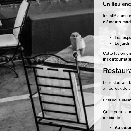
Un lieu en
Installé dans 
éléments mod
Les
espa
Le
jardi
Cette fusion e
incontournab
Restaur
Le restaurant l
amoureux de 
Et si vous viv
Qu’importe le 
ambiante.
Au cœur