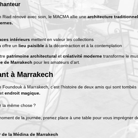
chanteur
un Riad rénové avec soin, le MACMA allie une
architecture traditionnel
ernes.
ces intérieurs
mettent en valeur les collections
n
offre un
lieu paisible
à la décontraction et à la contemplation
ntre
patrimoine architectural
et
créativité moderne
transforme le mu
le de Marrakech
pour les amateurs d’art.
ant à Marrakech
e Foundouk à Marrakech, c’est l’histoire de deux amis qui sont tombés 
cet
endroit magique.
iez la même chose ?
moment de la journée, prenez place à une table pour vous imprégner d
 de la Médina de Marrakech