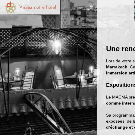
Visitez notre hôtel
Une renc
Lors de votre 
Marrakech.
Ce
immersion art
Exposition
Le MACMA pré
comme intern
Sa programmati
exposées, de l
d’échange et 