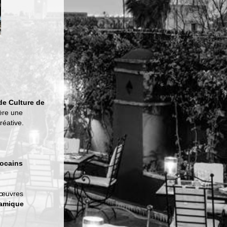
de Culture de
ère une
réative.
rocains
s œuvres
namique