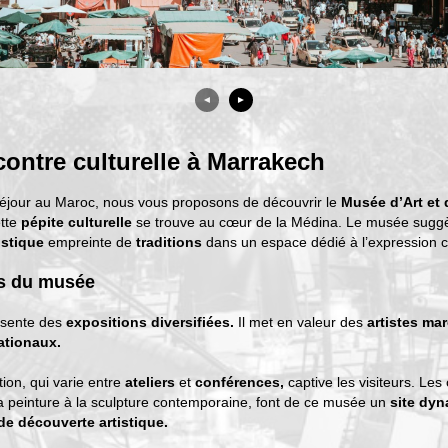
◄
►
ontre culturelle à Marrakech
séjour au Maroc, nous vous proposons de découvrir le
Musée d’Art et 
tte
pépite culturelle
se trouve au cœur de la Médina. Le musée sugg
istique
empreinte de
traditions
dans un espace dédié à l’expression c
s du musée
sente des
expositions diversifiées.
Il met en valeur des
artistes ma
ationaux.
on, qui varie entre
ateliers
et
conférences,
captive les visiteurs. Le
a peinture à la sculpture contemporaine, font de ce musée un
site dy
de découverte artistique.