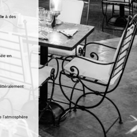
le
à des
sée en
littéralement
e l’atmosphère