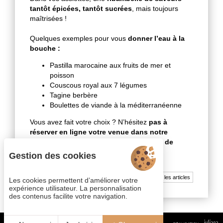
tantôt épicées, tantôt sucrées
, mais toujours
maîtrisées !
Quelques exemples pour vous
donner l’eau à la
bouche :
Pastilla marocaine aux fruits de mer et
poisson
Couscous royal aux 7 légumes
Tagine berbère
Boulettes de viande à la méditerranéenne
Vous avez fait votre choix ? N’hésitez
pas à
réserver en ligne votre venue dans notre
restaurant
Le Foundounk
dans le centre de
Marrakech !
Gestion des cookies
Tous les articles
Les cookies permettent d’améliorer votre
expérience utilisateur. La personnalisation
des contenus facilite votre navigation.