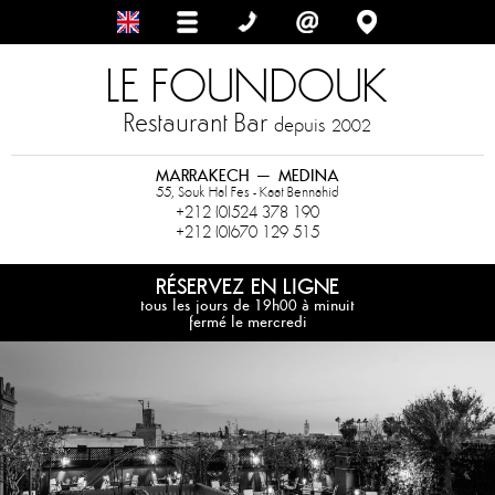
LE FOUNDOUK
Restaurant Bar
depuis
2002
MARRAKECH – MEDINA
55, Souk Hal Fes - Kaat Bennahid
+212 (0)524 378 190
+212 (0)670 129 515
RÉSERVEZ EN LIGNE
tous les jours de 19h00 à minuit
fermé le mercredi